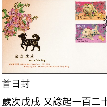
首日封
歲次
戊戌 又諗起一百二