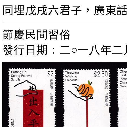
同埋戊戌六君子，廣東
節慶民間習俗
發行日期：二
○
一八年二