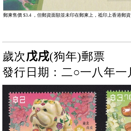
郵柬售價 $3.4 ，但郵資面額並未印在郵柬上，祗印上香港郵資
歲次
戊戌
(狗年)
郵票
發行日期：二
○
一八年一