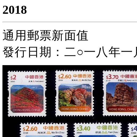
2018
通
用郵票新面值
發行日期：二
○
一八年一