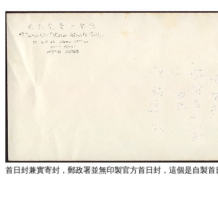
首日封兼實寄封，郵政署並無印製官方首日封，這個是自製首