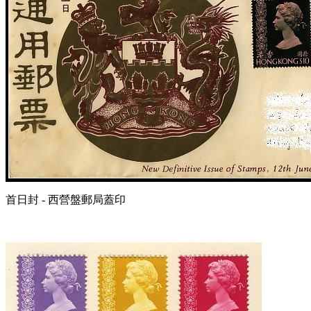
首日封 - 西營盤郵局蓋印