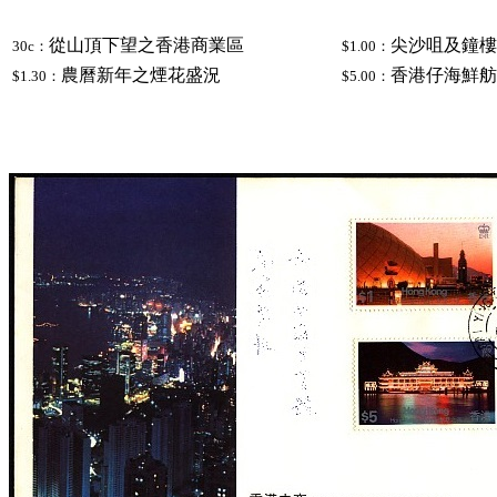
從山頂下望之香港商業區
尖沙咀及鐘樓
30c
：
$1.00
：
農曆新年之煙花盛況
香港仔海鮮舫
$1.30
：
$5.00
：