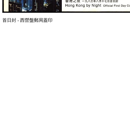
首日封 - 西營盤郵局蓋印